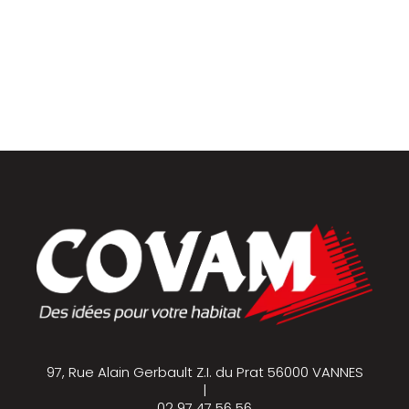
Placards et dressings
Parquets & vinyles
97, Rue Alain Gerbault Z.I. du Prat 56000 VANNES
|
02 97 47 56 56