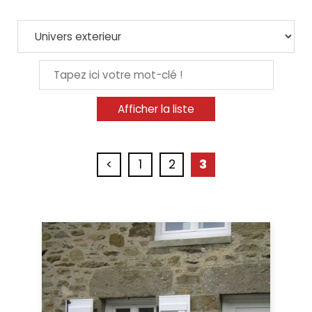
<
1
2
3