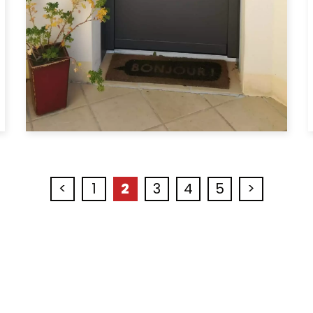
<
1
2
3
4
5
>