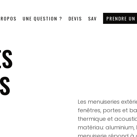
PROPOS
UNE QUESTION ?
DEVIS
SAV
PRENDRE UN
ES
S
Les menuiseries extér
fenêtres, portes et baie
thermique et acoustiqu
matériau: aluminium, 
menuiserie répond à 