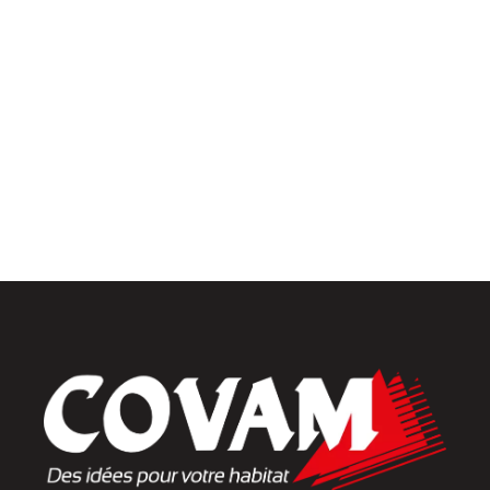
Univers intérieur
Menuiseries intérieures
Placards et dressings
Parquets & vinyles