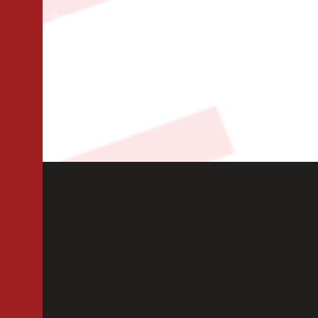
Panneaux & dalles
Te
Isolation
Per
Cloisons