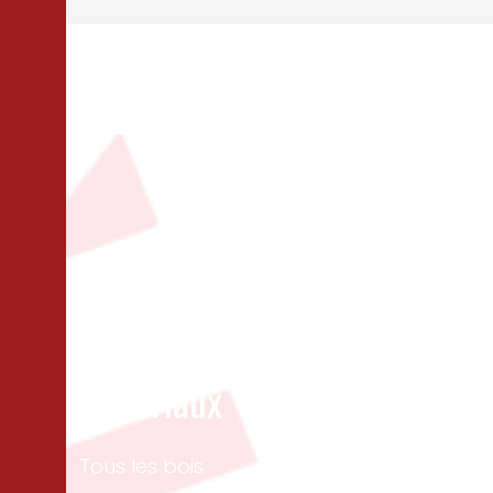
Matériaux
Un
Tous les bois
Men
ext