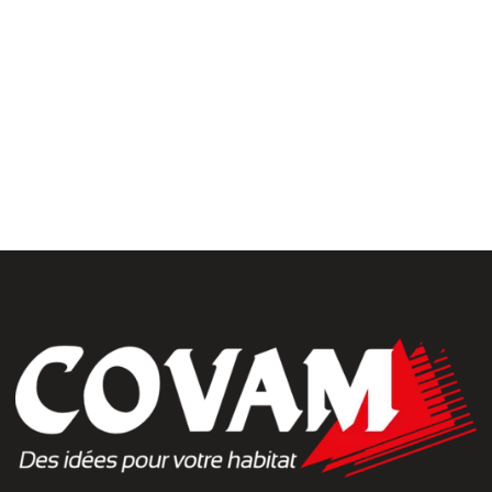
rrasse& bardages
Portails et clôtures
golas