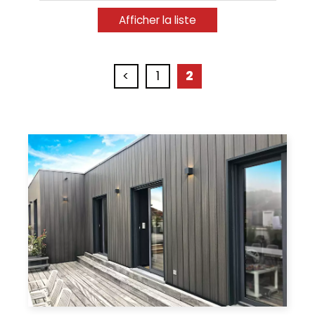
<
1
2