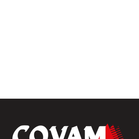
Pergolas
Univers intérieur
Menuiseries intérieures
Placards et dressings
Parquets & vinyles