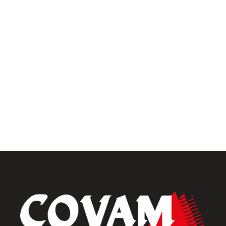
Univers intérieur
Menuiseries intérieures
Placards et dressings
Parquets & vinyles