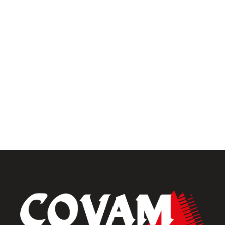
Univers intérieur
Menuiseries intérieures
Placards et dressings
Parquets & vinyles