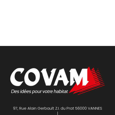
Placards et dressings
Parquets & vinyles
97, Rue Alain Gerbault Z.I. du Prat 56000 VANNES
|