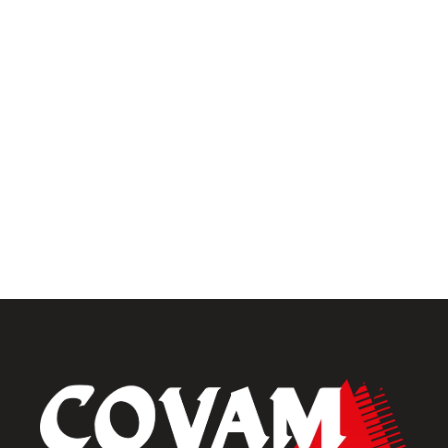
Univers intérieur
Menuiseries intérieures
Placards et dressings
Parquets & vinyles