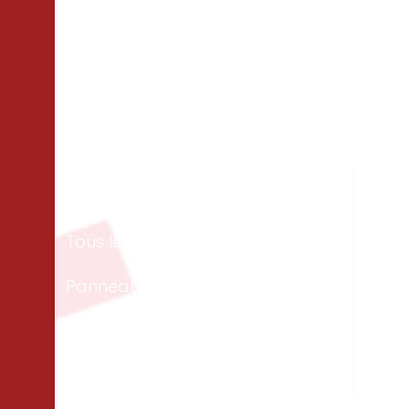
Matériaux
Un
Tous les bois
Men
ext
Panneaux & dalles
Te
Isolation
Per
Cloisons