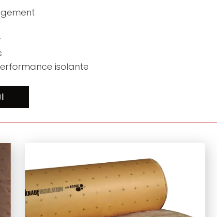
logement
r
s
performance isolante
OI