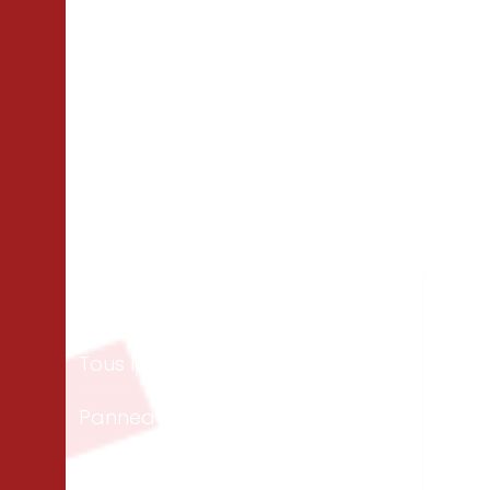
Matériaux
Un
Tous les bois
Men
ext
Panneaux & dalles
Te
Isolation