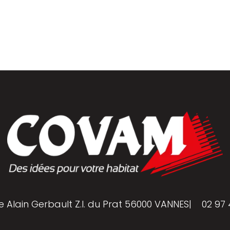
golas
e Alain Gerbault Z.I. du Prat 56000 VANNES
|
02 97