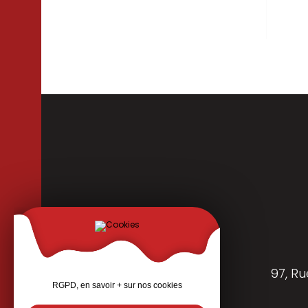
Per
Cloisons
97, Ru
RGPD, en savoir + sur nos cookies