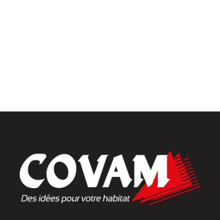
Menuiseries intérieures
Placards et dressings
Parquets & vinyles