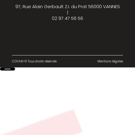
97, Rue Alain Gerbault Z.I. du Prat 56000 VANNES
|
02 97 47 56 56
COVAM © Tous droits réservés
Mentions légales