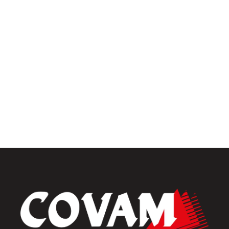
Univers intérieur
Menuiseries intérieures
Placards et dressings
Parquets & vinyles