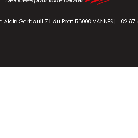
e Alain Gerbault Z.I. du Prat 56000 VANNES
|
02 97