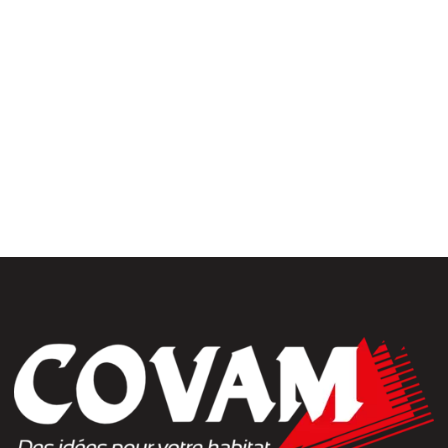
uiseries
Fermetures
érieures
rrasse& bardages
Portails et clôtures
golas