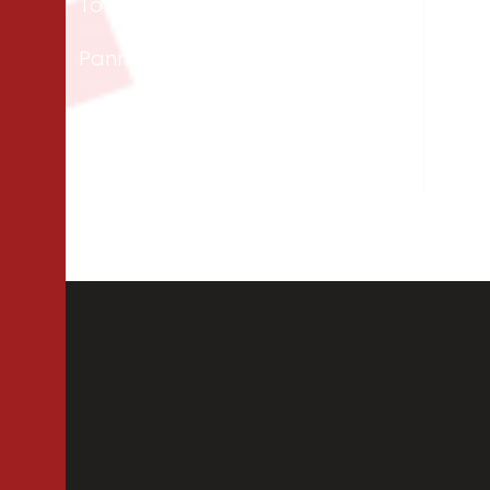
Tous les bois
Men
ext
Panneaux & dalles
Te
Isolation
Per
Cloisons