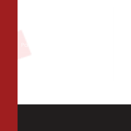
Matériaux
Un
Tous les bois
Men
ext
Panneaux & dalles
Te
Isolation
Per
Cloisons