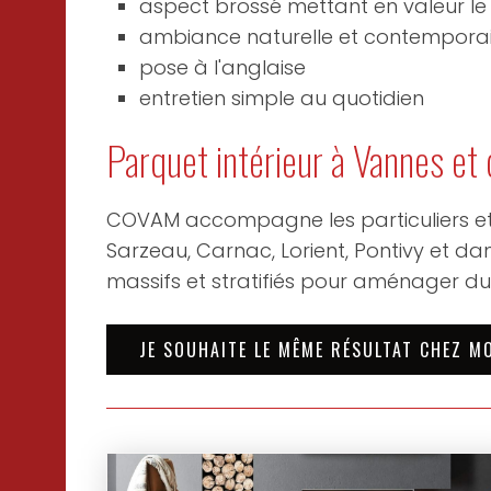
aspect brossé mettant en valeur l
ambiance naturelle et contempora
pose à l'anglaise
entretien simple au quotidien
Parquet intérieur à Vannes et
COVAM accompagne les particuliers et 
Sarzeau, Carnac, Lorient, Pontivy et d
massifs et stratifiés pour aménager du
JE SOUHAITE LE MÊME RÉSULTAT CHEZ M