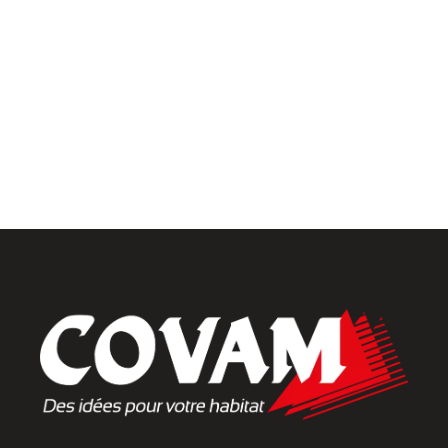
Menuiseries intérieures
Placards et dressings
Parquets & vinyles