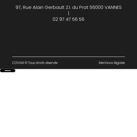
97, Rue Alain Gerbault Z.I. du Prat 56000 VANNES
|
02 97 47 56 56
COVAM © Tous droits réservés
Mentions légales