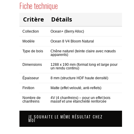
Fiche technique
Critère
Détails
Collection
Ocean+ (Berry Alloc)
Modèle
Ocean 8 V4 Bloom Natural
Type de bois
Chêne naturel (teinte claire avec nœuds
apparents)
Dimensions
1288 x 190 mm (format long et large pour
un rendu continu)
Épaisseur
8 mm (structure HDF haute densité)
Finition
Matte (effet velouté, anti-reflets)
Nombre de
4V (4 chanfreins) – pour un effet bois
chanfreins
massif et une étanchéité renforcée
JE SOUHAITE LE MÊME RÉSULTAT CHEZ
MOI