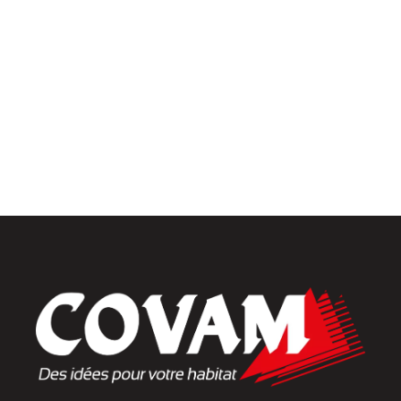
Menuiseries intérieures
Placards et dressings
Parquets & vinyles