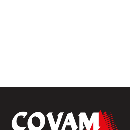
Univers intérieur
Menuiseries intérieures
Placards et dressings
Parquets & vinyles