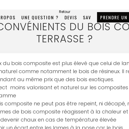
Retour
PROPOS
UNE QUESTION ?
DEVIS
SAV
PRENDRE UN
NCONVÉNIENTS DU BOIS C
TERRASSE ?
ix du bois composite est plus élevé que celui de l
naturel comme notamment le bois de résineux. Il r
ndant au même prix que des bois exotiques.
ect moins valorisant et naturel sur les composites
gamme
is composite ne peut pas être repeint, ni décapé, 
ames de bois composite réagissent à la chaleur et 
 devenir chaux en cas de température élevée
ir un écart entre les lames à la pose car le bois