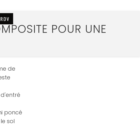
 RDV
OMPOSITE POUR UNE
ame de
este
 d'entré
ni poncé
le sol