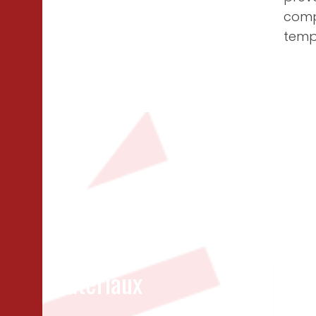
compo
temp
Matériaux
Un