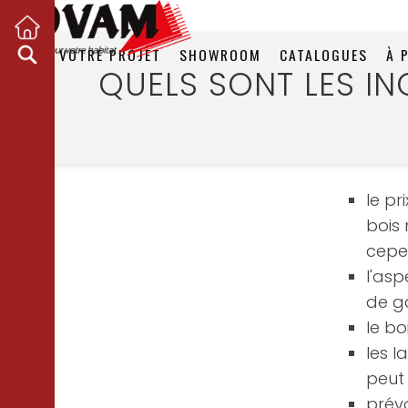
VOTRE PROJET
SHOWROOM
CATALOGUES
À 
QUELS SONT LES I
le pr
bois 
cepe
l'asp
de 
le bo
les l
peut
prévo