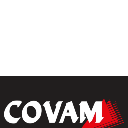
uiseries
Fermetures
érieures
rrasse& bardages
Portails et clôtures
golas