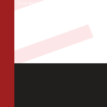
Tous les bois
Men
ext
Panneaux & dalles
Te
Isolation
Per
Cloisons