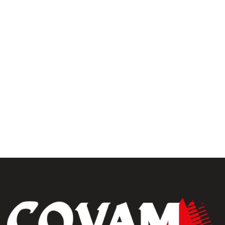
ivers extérieur
uiseries
Fermetures
érieures
rrasse& bardages
Portails et clôtures
golas