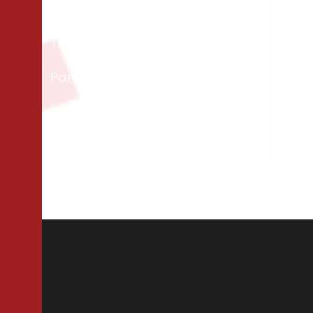
Matériaux
Un
Tous les bois
Men
ext
Panneaux & dalles
Te
Isolation
Per
Cloisons