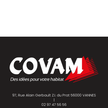
Placards et dressings
Parquets & vinyles
97, Rue Alain Gerbault Z.I. du Prat 56000 VANNES
|
02 97 47 56 56