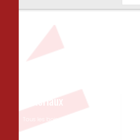
Matériaux
Un
Tous les bois
Men
ext
Panneaux & dalles