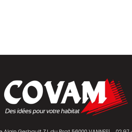
rrasse& bardages
Portails et clôtures
golas
e Alain Gerbault Z.I. du Prat 56000 VANNES
|
02 97