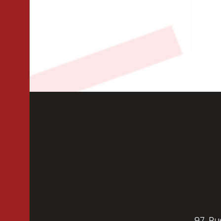
Te
Isolation
Per
Cloisons
97, Ru