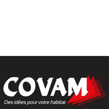
rrasse& bardages
Portails et clôtures
golas