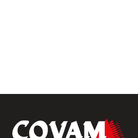
Univers intérieur
Menuiseries intérieures
Placards et dressings
Parquets & vinyles