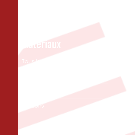
Matériaux
Un
Tous les bois
Men
ext
Panneaux & dalles
Te
Isolation
Per
Cloisons