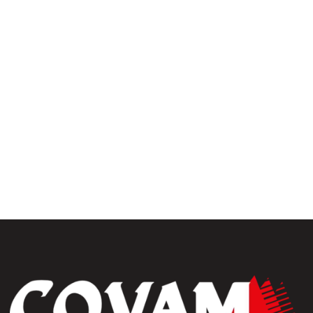
ivers extérieur
uiseries
Fermetures
érieures
rrasse& bardages
Portails et clôtures
golas