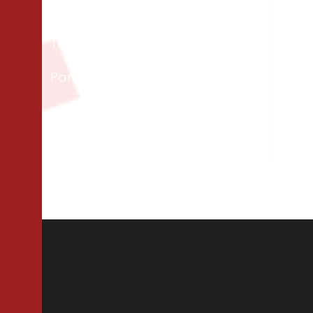
Matériaux
Un
Tous les bois
Men
ext
Panneaux & dalles
Te
Isolation
Per
Cloisons