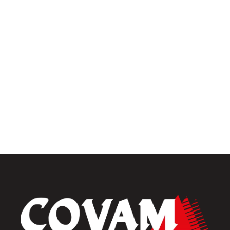
Univers intérieur
Menuiseries intérieures
Placards et dressings
Parquets & vinyles