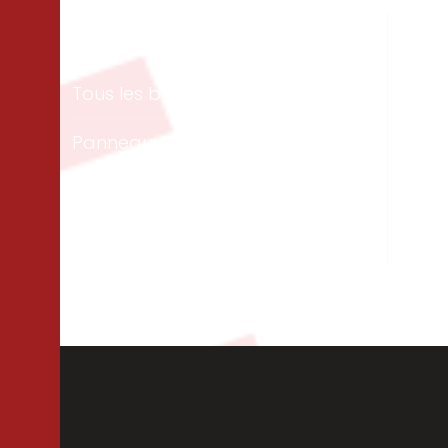
Matériaux
Un
Tous les bois
Men
ext
Panneaux & dalles
Te
Isolation
Per
Cloisons