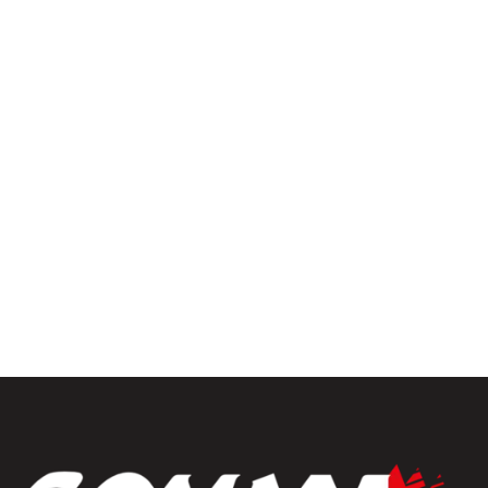
ivers extérieur
uiseries
Fermetures
érieures
rrasse& bardages
Portails et clôtures
golas