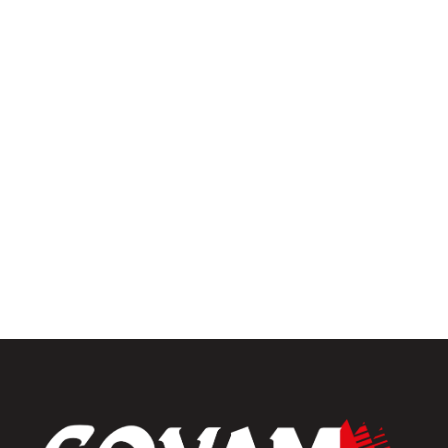
Pergolas
Univers intérieur
Menuiseries intérieures
Placards et dressings
Parquets & vinyles