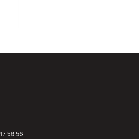
Parquets & vinyles
 47 56 56