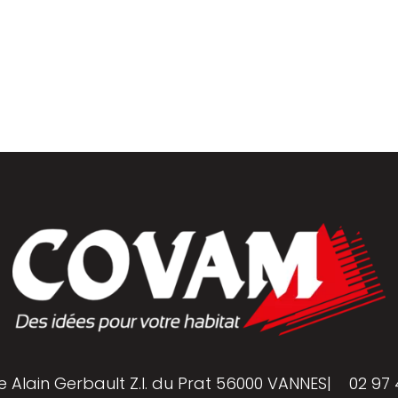
golas
e Alain Gerbault Z.I. du Prat 56000 VANNES
|
02 97