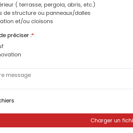
érieur ( terrasse, pergola, abris, etc.)
s de structure ou panneaux/dalles
lation et/ou cloisons
de préciser :
*
uf
novation
chiers
Charger un fichi