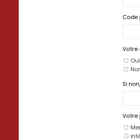
Code 
Votre 
Oui
No
Si non
Votre 
Men
int