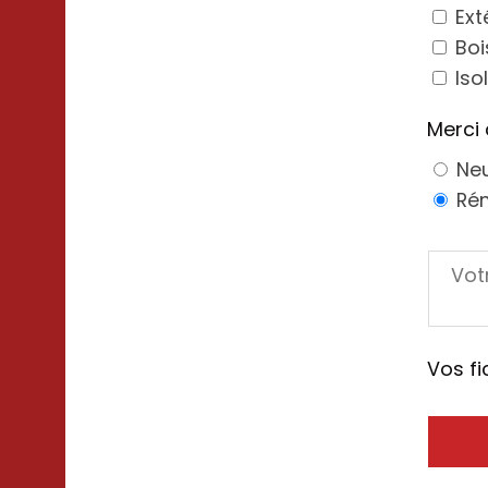
Ext
Boi
Iso
Merci 
Ne
Ré
Vos fi