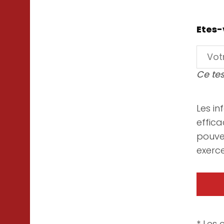
Etes-
Ce tes
Les in
effica
pouve
exerce
* Les