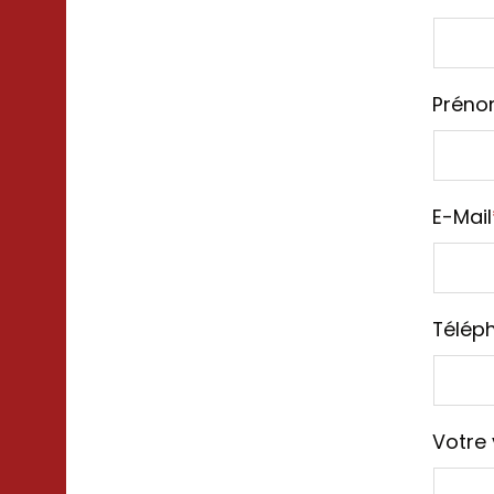
Prén
E-Mail
Télép
Votre v