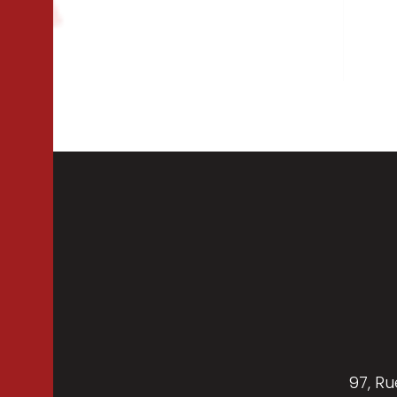
Isolation
Per
Cloisons
97, Ru