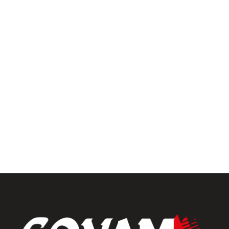
Pergolas
Univers intérieur
Menuiseries intérieures
Placards et dressings
Parquets & vinyles