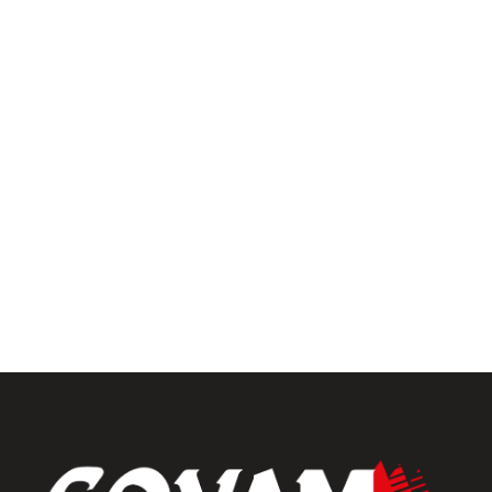
Pergolas
Univers intérieur
Menuiseries intérieures
Placards et dressings
Parquets & vinyles