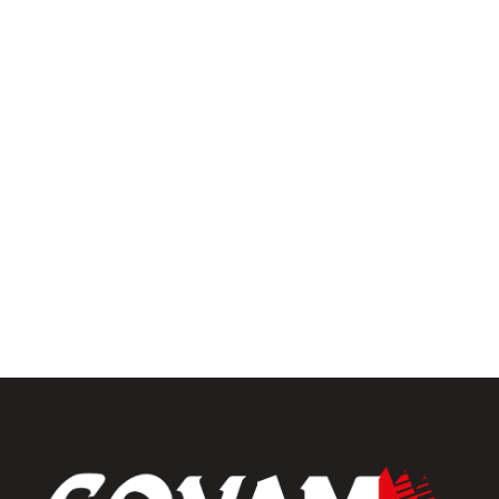
Pergolas
Univers intérieur
Menuiseries intérieures
Placards et dressings
Parquets & vinyles