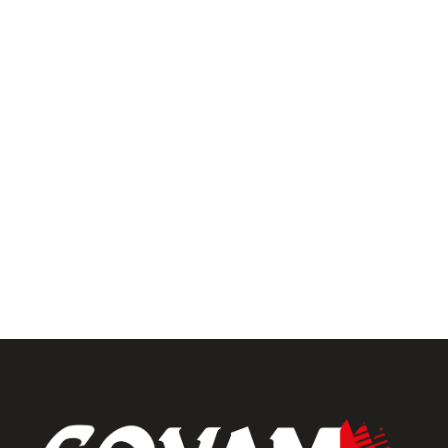
Pergolas
Univers intérieur
Menuiseries intérieures
Placards et dressings
Parquets & vinyles