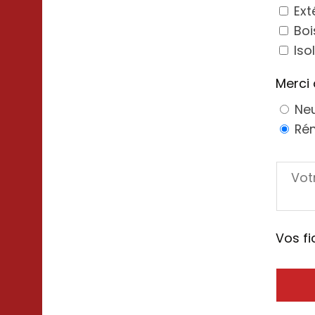
Ext
Boi
Iso
Merci 
Ne
Ré
Vos fi