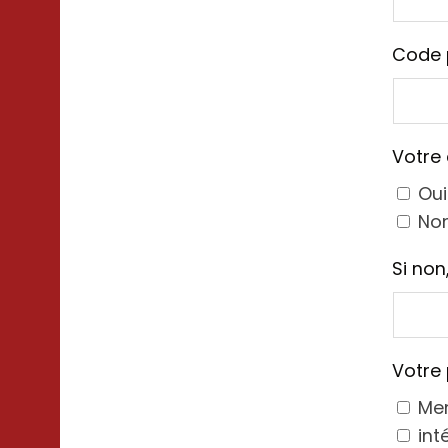
Code 
Votre 
Oui
No
Si non
Votre 
Men
int