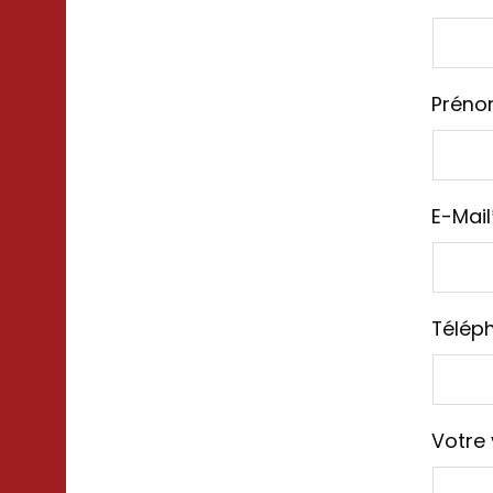
Prén
E-Mail
Télép
Votre v