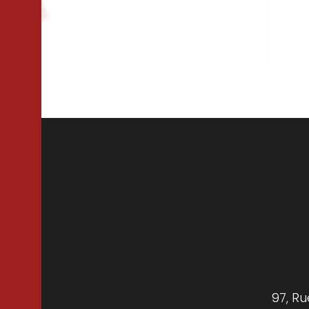
Isolation
Per
Cloisons
97, Ru