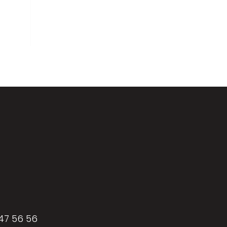
Parquets & vinyles
 47 56 56