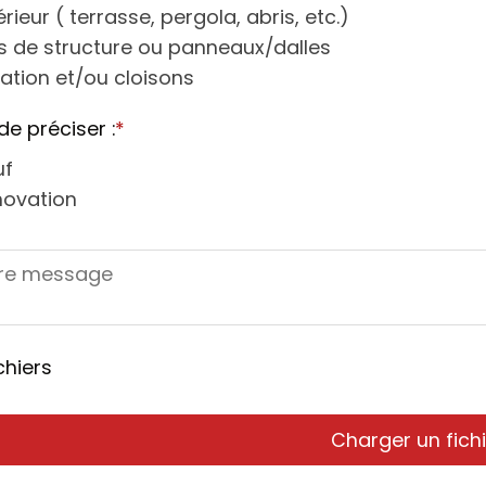
érieur ( terrasse, pergola, abris, etc.)
s de structure ou panneaux/dalles
lation et/ou cloisons
de préciser :
*
uf
novation
chiers
Charger un fichi