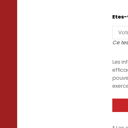
Etes-
Ce tes
Les in
effica
pouve
exerce
* Les