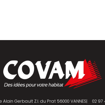
golas
e Alain Gerbault Z.I. du Prat 56000 VANNES
|
02 97