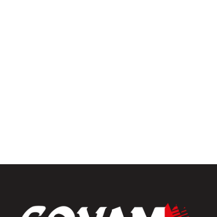
Pergolas
Univers intérieur
Menuiseries intérieures
Placards et dressings
Parquets & vinyles