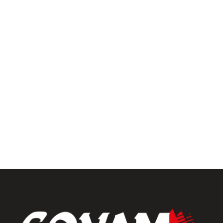
Pergolas
Univers intérieur
Menuiseries intérieures
Placards et dressings
Parquets & vinyles