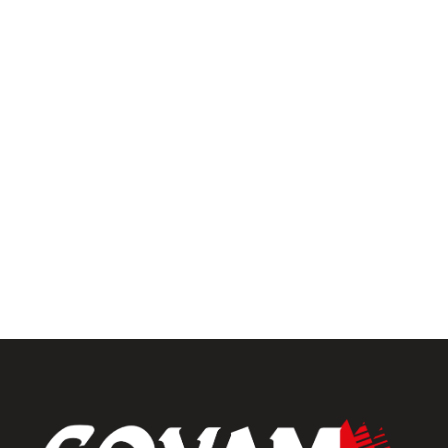
Pergolas
Univers intérieur
Menuiseries intérieures
Placards et dressings
Parquets & vinyles