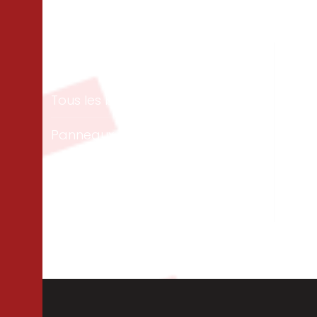
Matériaux
Un
Tous les bois
Men
ext
Panneaux & dalles
Te
Isolation
Per
Cloisons