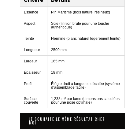
Critère
Détails
Essence
Pin Maritime (bois naturel résineux)
Aspect
Scié (finition brute pour une touche
authentique)
Teinte
Hermine (blanc naturel légèrement teinté)
Longueur
2500 mm
Largeur
165 mm
Épaisseur
18 mm
Profil
Élégie droit à languette décalée (système
d’assemblage facile)
Surface
1,238 m² par lame (dimensions calculées
couverte
pour une pose optimale)
JE SOUHAITE LE MÊME RÉSULTAT CHEZ
MOI