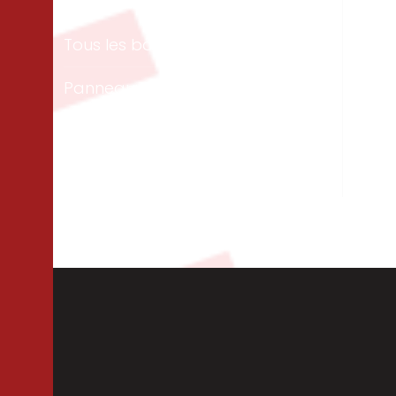
Tous les bois
Men
ext
Panneaux & dalles
Te
Isolation
Per
Cloisons