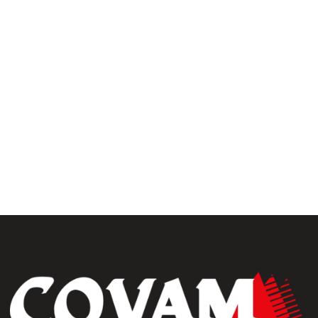
uiseries
Fermetures
érieures
rrasse& bardages
Portails et clôtures
golas