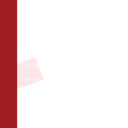
Matériaux
Un
Tous les bois
Men
ext
Panneaux & dalles
Te
Isolation
Per
Cloisons