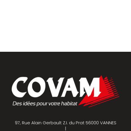
Placards et dressings
Parquets & vinyles
97, Rue Alain Gerbault Z.I. du Prat 56000 VANNES
|