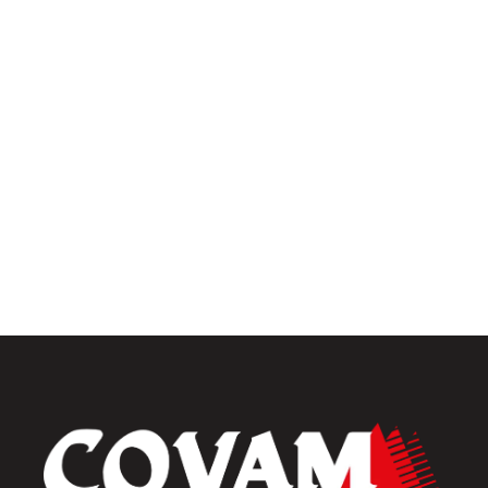
Univers intérieur
Menuiseries intérieures
Placards et dressings
Parquets & vinyles