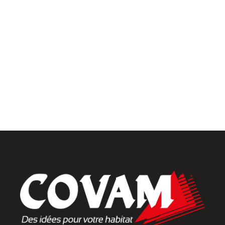
Univers intérieur
Menuiseries intérieures
Placards et dressings
Parquets & vinyles