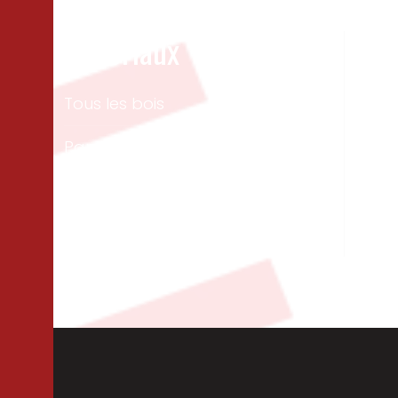
Matériaux
Un
Tous les bois
Men
ext
Panneaux & dalles
Te
Isolation
Per
Cloisons