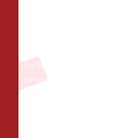
Matériaux
Un
Tous les bois
Men
ext
Panneaux & dalles
Te
Isolation
Per
Cloisons