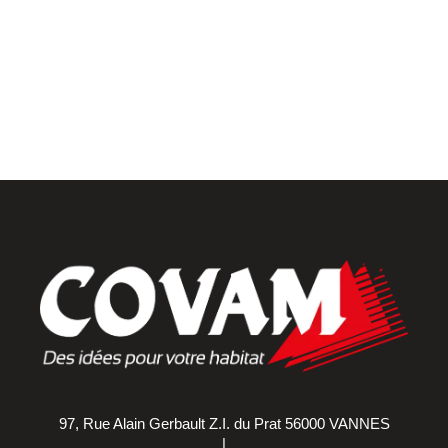
Placards et dressings
Parquets & vinyles
97, Rue Alain Gerbault Z.I. du Prat 56000 VANNES
|